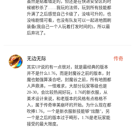
虽然是贴着墙走的，但还是在快进安全区的时
候被秒杀了……我玩的法师，玩到所有技能都
升满了之后感觉自己卡级了，没啥可升的，也
没啥剧情可看，也没有队友可以一起进地图刷
装备(我自己一个人玩着打发时间的)，所以最
后弃坑了。
无边无际
传奇
其实UP说的有一点很对，就是最经典的版本
并不是什么1.76，而是封魔谷之前的版本，封
魔也勉强算凑合吧，封魔谷之前，所有地图都
人声鼎沸，一怪难求，大部分玩家等级也是
20-30，会比较热闹好玩，1.76的新衣服，从
美术设计来说，和老版本的风格有点格格不
入，属于传奇审美崩坏的开始。为什么现在都
吹捧1.76，一个是新衣服新技能够“炫酷”，另
一个是之后的版本过于畸形，1.76是老玩家能
接受的最大限度。