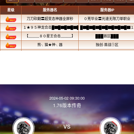
2024-05-02 09:30:00
1.76版本传奇
vs