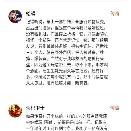
蛤蟆
传奇
记得听说，穿上一套祈祷，全服召唤物叛变，
然后出门捡漏，但是这个事情我只是听说过，
没有碰到过，而且穿上祈祷一套，好像会随机
损坏一个部件。还有就是记忆一套，那时候朋
友说，看到某某装备好，把名字记住，然后找
三五个人，躲在野外角落，把人拉过来，秒
掉，爆装备。当然对于我印象深的是神秘头
盔，因为这个玩意带上去，取不下来，那才叫
个悲剧，硬生生耗光耐久等它摧毁。还有好
多，说屠龙刀每个服只有一把，那个时候官服
从未见过，唯有私服才能一睹真容。
沃玛卫士
传奇
如果传奇在开个以前一样的1.76的服务器我还
会继续玩[感谢]，前提是是以前一样。记得有
一年过年时间可以刷金条，我刷了一亿多没有