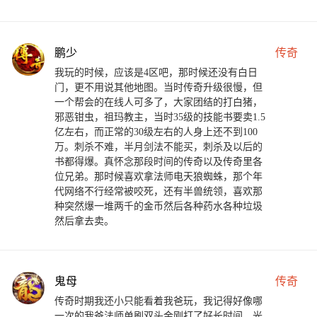
鹏少
传奇
我玩的时候，应该是4区吧，那时候还没有白日
门，更不用说其他地图。当时传奇升级很慢，但
一个帮会的在线人可多了，大家团结的打白猪，
邪恶钳虫，祖玛教主，当时35级的技能书要卖1.5
亿左右，而正常的30级左右的人身上还不到100
万。刺杀不难，半月剑法不能买，刺杀及以后的
书都得爆。真怀念那段时间的传奇以及传奇里各
位兄弟。那时候喜欢拿法师电天狼蜘蛛，那个年
代网络不行经常被咬死，还有半兽统领，喜欢那
种突然爆一堆两千的金币然后各种药水各种垃圾
然后拿去卖。
鬼母
传奇
传奇时期我还小只能看着我爸玩，我记得好像哪
一次的我爸法师单刷双头金刚打了好长时间，光