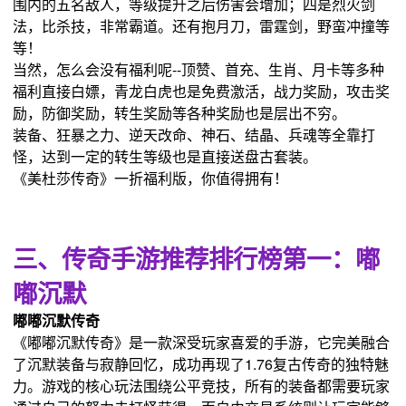
围内的五名敌人，等级提升之后伤害会增加；四是烈火剑
法，比杀技，非常霸道。还有抱月刀，雷霆剑，野蛮冲撞等
等！
当然，怎么会没有福利呢--顶赞、首充、生肖、月卡等多种
福利直接白嫖，青龙白虎也是免费激活，战力奖励，攻击奖
励，防御奖励，转生奖励等各种奖励也是层出不穷。
装备、狂暴之力、逆天改命、神石、结晶、兵魂等全靠打
怪，达到一定的转生等级也是直接送盘古套装。
《美杜莎传奇》一折福利版，你值得拥有！
三、传奇手游推荐排行榜第一：嘟
嘟沉默
嘟嘟沉默传奇
《嘟嘟沉默传奇》是一款深受玩家喜爱的手游，它完美融合
了沉默装备与寂静回忆，成功再现了1.76复古传奇的独特魅
力。游戏的核心玩法围绕公平竞技，所有的装备都需要玩家