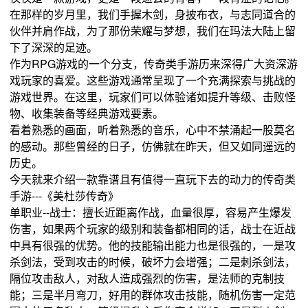
在那样的岁月里，我们手握木剑，身披布衣，与志同道合的
伙伴并肩作战，为了那份荣耀与梦想，我们在玛法大陆上留
下了深深的足迹。
作为RPG游戏的一个分支，传奇类手游历来深得广大资深游
戏玩家的喜爱。这些游戏通常呈现了一个充满探索与挑战的
游戏世界。在这里，玩家们可以体验诸如提升等级、击败怪
物、收集装备等经典游戏要素。
看着熟悉的画面，听着熟悉的音乐，心中不禁涌起一股莫名
的感动。那些曾经的日子，仿佛就在昨天，但又如同遥远的
历史。
今天就来介绍一款靠谱且有值得一直玩下去的动力的传奇类
手游---《美杜莎传奇》
单职业--战士：擅长近距离作战，血量很厚，容易产生爆发
伤害，如果两个玩家的级别和装备都相同的话，战士在近战
中具有很强的优势。他的技能输出能力也是很强的，一是攻
杀剑法，受到攻击的时候，破坏力会增强；二是刺杀剑法，
隔位攻击敌人，对敌人造成强烈的伤害，是法师的克制技
能；三是半月弯刀，好用的群体攻击技能，随机伤害一定范