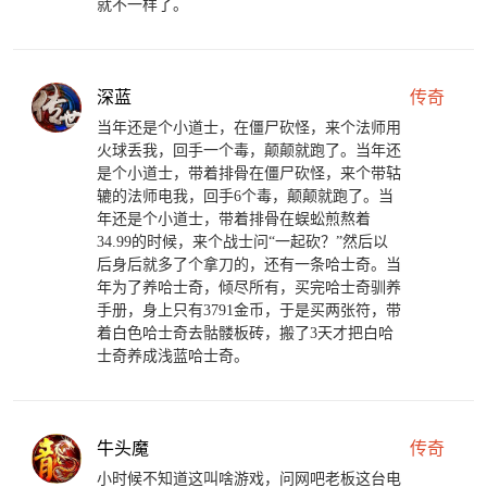
就不一样了。
深蓝
传奇
当年还是个小道士，在僵尸砍怪，来个法师用
火球丢我，回手一个毒，颠颠就跑了。当年还
是个小道士，带着排骨在僵尸砍怪，来个带轱
辘的法师电我，回手6个毒，颠颠就跑了。当
年还是个小道士，带着排骨在蜈蚣煎熬着
34.99的时候，来个战士问“一起砍？”然后以
后身后就多了个拿刀的，还有一条哈士奇。当
年为了养哈士奇，倾尽所有，买完哈士奇驯养
手册，身上只有3791金币，于是买两张符，带
着白色哈士奇去骷髅板砖，搬了3天才把白哈
士奇养成浅蓝哈士奇。
牛头魔
传奇
小时候不知道这叫啥游戏，问网吧老板这台电