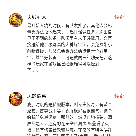
火线狂人
传奇
最开始入坑的时候，有队友挂了，其他人会尽
量想办法拉他起来；一起打怪做任务，刷出自
己用不到的装备，队伍里有人正好能用，会直
接送给他；级别高的大神练宝宝，会免费带小
萌新练级；师父总会想办法给徒弟弄个好宝
宝，甚至好装备……可是就两三年功夫吧，这
样的玩家在游戏里已经很难得可以碰到
了……。
风的微笑
传奇
我那时玩的是私服版本，叫枣庄传奇，有黄金
龙套、雷霆战甲等，衣服很好看很霸气，这个
给我印象最深刻。那时的土城没有地板砖，满
屏都是人，还有的在安全区周围PK叠满了火
墙，还有伤害音效和呐喊声非常的有特色[呆]